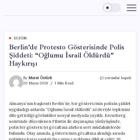
Skip
to
content
EĞITIM
Berlin’de Protesto Gösterisinde Polis
Şiddeti: “Oğlumu İsrail Öldürdü”
Haykırışı
Berlin’de
By
Murat Öztürk
yorumlar kapalı
Protesto
20 Mayıs 2026
1 Min Read
Gösterisinde
Polis
Şiddeti:
Almanya’nın başkenti Berlin’de, bir göstericinin polisin şiddet
“Oğlumu
uyguladığı anlarda “Oğlumu İsrail öldürdü” sözleriyle tepkisini
İsrail
Öldürdü”
dile getirdiği görüntüler sosyal medyada yayıldı. Kreuzberg
Haykırışı
semtinde düzenlenen Filistin ile dayanışma yürüyüşünde,
için
polis bir göstericiyi gözaltına alırken sert müdahalelerde
bulundu. Olay anında, göstericinin gözaltına alındığı sırada
polislere karşı yaptığı bu çarpıcı açıklama dikkat çekti. 16