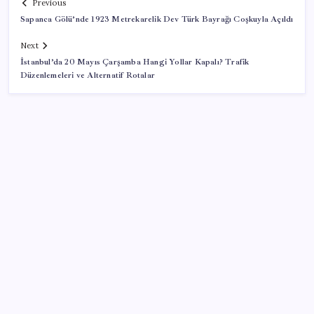
Previous
Sapanca Gölü’nde 1923 Metrekarelik Dev Türk Bayrağı Coşkuyla Açıldı
Next
İstanbul’da 20 Mayıs Çarşamba Hangi Yollar Kapalı? Trafik
Düzenlemeleri ve Alternatif Rotalar
SON YAZILAR
İYİ Parti’den ‘çerçeve yasa’ hamlesi: Komisyon’dan
canlı yayın açtı
Özgür Özel’den Le Monde’a çarpıcı yazı: ‘Bu sürecin