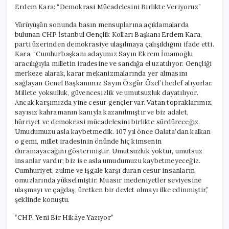
Erdem Kara: “Demokrasi Mücadelesini Birlikte Veriyoruz”
Yürüyüşün sonunda basın mensuplarına açıklamalarda
bulunan CHP İstanbul Gençlik Kolları Başkanı Erdem Kara,
parti üzerinden demokrasiye ulaşılmaya çalışıldığını ifade etti.
Kara, “Cumhurbaşkanı adayımız Sayın Ekrem İmamoğlu
aracılığıyla milletin iradesine ve sandığa el uzatılıyor. Gençliği
merkeze alarak, karar mekanizmalarında yer almasını
sağlayan Genel Başkanımız Sayın Özgür Özel’i hedef alıyorlar.
Millete yoksulluk, güvencesizlik ve umutsuzluk dayatılıyor.
Ancak karşımızda yine cesur gençler var. Vatan topraklarımız,
sayısız kahramanın kanıyla kazanılmıştır ve biz adalet,
hürriyet ve demokrasi mücadelesini birlikte sürdüreceğiz.
Umudumuzu asla kaybetmedik. 107 yıl önce Galata’dan kalkan
o gemi, millet iradesinin önünde hiç kimsenin
duramayacağını göstermiştir. Umutsuzluk yoktur, umutsuz
insanlar vardır; biz ise asla umudumuzu kaybetmeyeceğiz.
Cumhuriyet, zulme ve işgale karşı duran cesur insanların
omuzlarında yükselmiştir. Muasır medeniyetler seviyesine
ulaşmayı ve çağdaş, üretken bir devlet olmayı ilke edinmiştir,”
şeklinde konuştu.
“CHP, Yeni Bir Hikâye Yazıyor”