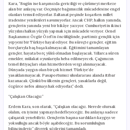
Kara, “Bugün ise karşımızda gericiliği ve çürümeyi merkeze
alan bir anlayış var. Geçmişte bağımsızlık mücadelesine engel
olanları temsil ediyorlar. Saltanat peşinde koşarken millet
iradesine yenilenleri savunuyorlar. Ancak CHP, halkın yanında,
gençlerin yanında yeni bir hikâye yazıyor. Cumhuriyetin ikinci
yüzyılını halkın yüzyılı yapmak için mücadele veriyor. Genel
Başkanımız Özgür Özel’in öncülüğünde, partimiz gençlik için
yepyeni bir Türkiye hayal ediyor. Bu süreçte gençler, eğitim
borçlarıyla baş başa kalmayacak. Eğitimini tamamlayan
gençler, hayata borç yükü olmadan başlayacak. Yıllarca süren
emekler, mülakat oyunlarıyla heba edilmeyecek. Çağımızın
temel ihtiyaçları olan hizmetlerden vergi alınmayacak.
Dünyada yaygın olan birçok hizmet Türkiye’de
yasaklanmayacak. Pasaportumuz uluslararası alanda itibar
kazanacak. Çünkü bu ülkenin gençleri, yasaklarla değil,
özgürce nefes almayı hak ediyorlar,” dedi.
“Çalışkan Olacağız”
Erdem Kara, son olarak, “Çalışkan olacağız. Nerede olursak
olalım, en iyisini yapmayı hedefleyeceğiz. Bu anlayışı sadece
çalışarak yenebiliriz. Gençlerin başına sardıkları kaygıyı ve
yoksulluğu ancak böyle aşabileceğiz. Bu sorumluluğun
bilincindeyiz” diyerek sözlerini tamamladı.