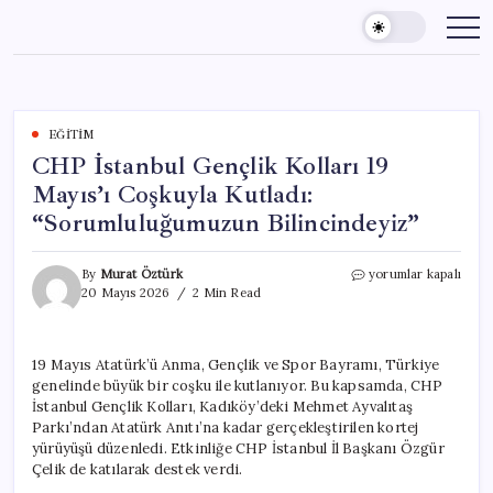
Skip
to
content
EĞITIM
CHP İstanbul Gençlik Kolları 19
Mayıs’ı Coşkuyla Kutladı:
“Sorumluluğumuzun Bilincindeyiz”
CHP
By
Murat Öztürk
yorumlar kapalı
İstanbul
20 Mayıs 2026
2 Min Read
Gençlik
Kolları
19
19 Mayıs Atatürk’ü Anma, Gençlik ve Spor Bayramı, Türkiye
Mayıs’ı
genelinde büyük bir coşku ile kutlanıyor. Bu kapsamda, CHP
Coşkuyla
Kutladı:
İstanbul Gençlik Kolları, Kadıköy’deki Mehmet Ayvalıtaş
“Sorumluluğumuzun
Parkı’ndan Atatürk Anıtı’na kadar gerçekleştirilen kortej
Bilincindeyiz”
yürüyüşü düzenledi. Etkinliğe CHP İstanbul İl Başkanı Özgür
için
Çelik de katılarak destek verdi.