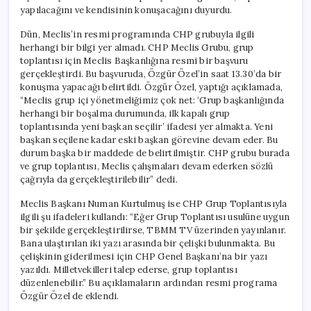
yapılacağını ve kendisinin konuşacağını duyurdu.
Dün, Meclis’in resmi programında CHP grubuyla ilgili
herhangi bir bilgi yer almadı. CHP Meclis Grubu, grup
toplantısı için Meclis Başkanlığına resmi bir başvuru
gerçekleştirdi. Bu başvuruda, Özgür Özel’in saat 13.30’da bir
konuşma yapacağı belirtildi. Özgür Özel, yaptığı açıklamada,
“Meclis grup içi yönetmeliğimiz çok net: ‘Grup başkanlığında
herhangi bir boşalma durumunda, ilk kapalı grup
toplantısında yeni başkan seçilir’ ifadesi yer almakta. Yeni
başkan seçilene kadar eski başkan görevine devam eder. Bu
durum başka bir maddede de belirtilmiştir. CHP grubu burada
ve grup toplantısı, Meclis çalışmaları devam ederken sözlü
çağrıyla da gerçekleştirilebilir” dedi.
Meclis Başkanı Numan Kurtulmuş ise CHP Grup Toplantısıyla
ilgili şu ifadeleri kullandı: “Eğer Grup Toplantısı usulüne uygun
bir şekilde gerçekleştirilirse, TBMM TV üzerinden yayınlanır.
Bana ulaştırılan iki yazı arasında bir çelişki bulunmakta. Bu
çelişkinin giderilmesi için CHP Genel Başkanı’na bir yazı
yazıldı. Milletvekilleri talep ederse, grup toplantısı
düzenlenebilir.” Bu açıklamaların ardından resmi programa
Özgür Özel de eklendi.