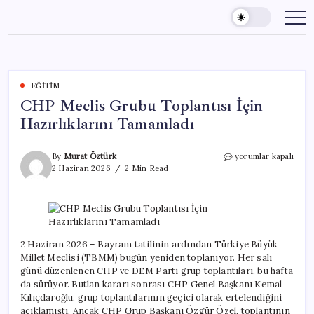
Skip
to
content
EĞITIM
CHP Meclis Grubu Toplantısı İçin
Hazırlıklarını Tamamladı
CHP
By
Murat Öztürk
yorumlar kapalı
Meclis
2 Haziran 2026
2 Min Read
Grubu
Toplantısı
İçin
Hazırlıklarını
Tamamladı
için
2 Haziran 2026 – Bayram tatilinin ardından Türkiye Büyük
Millet Meclisi (TBMM) bugün yeniden toplanıyor. Her salı
günü düzenlenen CHP ve DEM Parti grup toplantıları, bu hafta
da sürüyor. Butlan kararı sonrası CHP Genel Başkanı Kemal
Kılıçdaroğlu, grup toplantılarının geçici olarak ertelendiğini
açıklamıştı. Ancak CHP Grup Başkanı Özgür Özel, toplantının