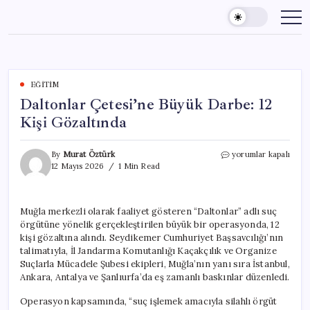
Skip
to
content
EĞITIM
Daltonlar Çetesi’ne Büyük Darbe: 12
Kişi Gözaltında
Daltonlar
By
Murat Öztürk
yorumlar kapalı
Çetesi’ne
12 Mayıs 2026
1 Min Read
Büyük
Darbe:
12
Muğla merkezli olarak faaliyet gösteren “Daltonlar” adlı suç
Kişi
örgütüne yönelik gerçekleştirilen büyük bir operasyonda, 12
Gözaltında
için
kişi gözaltına alındı. Seydikemer Cumhuriyet Başsavcılığı’nın
talimatıyla, İl Jandarma Komutanlığı Kaçakçılık ve Organize
Suçlarla Mücadele Şubesi ekipleri, Muğla’nın yanı sıra İstanbul,
Ankara, Antalya ve Şanlıurfa’da eş zamanlı baskınlar düzenledi.
Operasyon kapsamında, “suç işlemek amacıyla silahlı örgüt