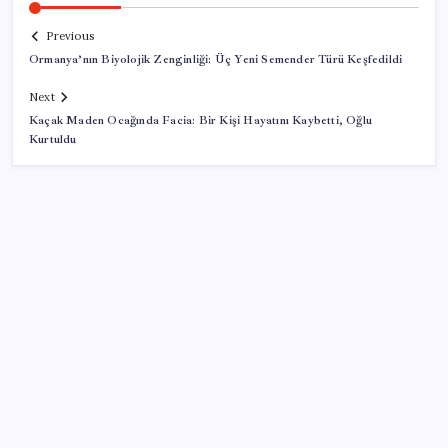
Previous
Ormanya’nın Biyolojik Zenginliği: Üç Yeni Semender Türü Keşfedildi
Next
Kaçak Maden Ocağında Facia: Bir Kişi Hayatını Kaybetti, Oğlu
Kurtuldu
SON YAZILAR
Android için iMessage Sunan Sunbird Yeniden
Yayında