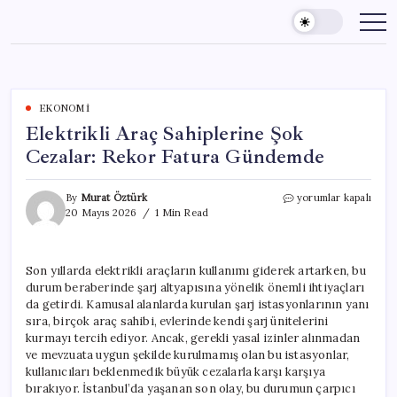
Skip
to
content
EKONOMI
Elektrikli Araç Sahiplerine Şok
Cezalar: Rekor Fatura Gündemde
Elektrikli
By
Murat Öztürk
yorumlar kapalı
Araç
20 Mayıs 2026
1 Min Read
Sahiplerine
Şok
Cezalar:
Son yıllarda elektrikli araçların kullanımı giderek artarken, bu
Rekor
durum beraberinde şarj altyapısına yönelik önemli ihtiyaçları
Fatura
Gündemde
da getirdi. Kamusal alanlarda kurulan şarj istasyonlarının yanı
için
sıra, birçok araç sahibi, evlerinde kendi şarj ünitelerini
kurmayı tercih ediyor. Ancak, gerekli yasal izinler alınmadan
ve mevzuata uygun şekilde kurulmamış olan bu istasyonlar,
kullanıcıları beklenmedik büyük cezalarla karşı karşıya
bırakıyor. İstanbul’da yaşanan son olay, bu durumun çarpıcı