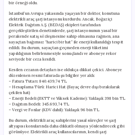
bir örneği oldu.
İstanbul’un Avrupa yakasında yaşayan bir doktor, konutuna
elektrikli araç şarj istasyonu kurdurdu. Ancak, Boğaziçi
Elektrik Dağıtım A.Ş. (BEDAŞ) ekipleri tarafından
gerçekleştirilen denetimlerde, şarj istasyonunun yasal bir
perakende satış sözleşmesine sahip olmasına rağmen, ana
sayaçtan bağımsız “harici bir hat” ile enerji kullanıldığı tespit
edildi. Bu durum, sayaçtan geçmeden enerji tüketimi
yapıldığının belirlenmesiyle sonuçlandı ve aboneye rekor
seviyede bir ceza kesildi.
Kesilen cezanın detayları ise oldukça dikkat çekici. Aboneye
düzenlenen resmi faturada şu bilgiler yer aldı:
– Fatura Tutarı: 840.439,74 TL
– Hesaplama Türü: Harici Hat (Sayaç devre dışı bırakılarak
çekilen hat)
– Enerji Bedeli (SKTT ve Yüksek Kademe): Yaklaşık 398 bin TL
– Dağıtım Bedeli: 345.693,74 TL
– Vergi ve Fonlar (KDV dahil): Yaklaşık 96 bin TL
Bu durum, elektrikli araç sahiplerini yasal süreçler ve şarj
altyapısı konularında daha dikkatli olmaya yönlendirecek gibi
görünüyor. Elektrikli araç kullanıcılarının, kendi şarj