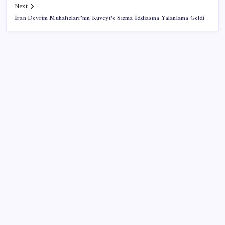
Next
İran Devrim Muhafızları’nın Kuveyt’e Sızma İddiasına Yalanlama Geldi
SON YAZILAR
Android için iMessage Sunan Sunbird Yeniden
Yayında
TL ile dış ticaret hacmi 900 milyar lirayı aştı
Bakan Tekin: ‘Hayallerinizi desteklemeye devam
ediyoruz’
Altın fiyatları yükselecek mi? JPMorgan tahminlerini