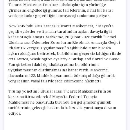
Ticaret Mahkemesi’nin bazı ithalatçılar için yürürlüğe
girmesini engellediği gümrük tarifelerinin, nihai bir karar
verilene kadar geçerliliğini koruyacağı anlamına geliyor.
New York’taki Uluslararası Ticaret Mahkemesi, 7 Mayıs’ta
çeşitli eyaletler ve firmalar tarafından açılan davayla ilgili
kararını açıklamıştı. Mahkeme, 20 Şubat 2026 tarihli “Temel
Uluslararası Ödemeler Sorunlarını Ele Almak Amacıyla Geçici
İthalat Ek Vergisi Uygulanması” başlıklı bildirinin hukuka
aykırı olduğunu belirterek, bu bildirimi geçersiz kıldığını ifade
etti. Ayrıca, Washington eyaletiyle Burlap and Barrel ve Basic
Fun şirketleri dahil üç ithalatçı adına bu bildirimin
uygulanmasının durdurulmasına karar verdi. Mahkeme,
davacıların 122. Madde kapsamında ödemiş olduğu gümrük
vergilerinin yasal faiziyle iade edilmesine hükmetti.
Trump yönetimi, Uluslararası Ticaret Mahkemesi’nin bu
kararına itiraz ederek 8 Mayıs’ta Federal Temyiz
Mahkemesi’ne başvuruda bulundu. Bu gelişmeler, gümrük
tarifelerinin geleceği hakkında belirsizlik yaratmaya devam
ediyor.