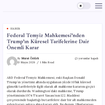
Skip
to
content
HABER
Federal Temyiz Mahkemesi’nden
Trump’ın Küresel Tarifelerine Dair
Önemli Karar
Federal
By
Murat Öztürk
yorumlar kapalı
Temyiz
13 Mayıs 2026
1 Min Read
Mahkemesi’nden
Trump’ın
Küresel
ABD Federal Temyiz Mahkemesi, eski Başkan Donald
Tarifelerine
Trump’ın yönetimi altında uygulanan yüzde 10’luk küresel
Dair
Önemli
gümrük tarifeleriyle ilgili olarak alt mahkeme kararını geçici
Karar
olarak durdurdu. Washington’daki mahkeme, Trump
için
yönetiminin 1974 Ticaret Yasası’nın 122. Maddesi
çerçevesinde başlattığı bu tarifelere dair bir alt mahkemeden
gelen kararı askıya alma kararı aldı. Bu durum, Uluslararası