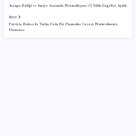
Avrupa Birliği ve Suriye Arasında Normalleşme: 15 Yıllık Engeller Aşıldı
Next
Patricia Ibáñez ile Tutku Dolu Bir Flamenko Gecesi: Naturalmente
Flamenco
SON YAZILAR
Android için iMessage Sunan Sunbird Yeniden
Yayında
TL ile dış ticaret hacmi 900 milyar lirayı aştı
Bakan Tekin: ‘Hayallerinizi desteklemeye devam