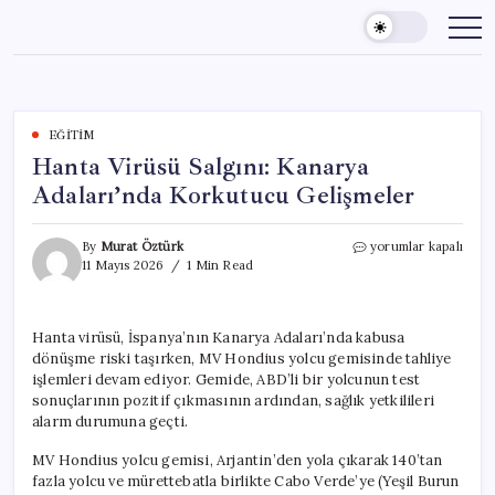
Skip
to
content
EĞITIM
Hanta Virüsü Salgını: Kanarya
Adaları’nda Korkutucu Gelişmeler
Hanta
By
Murat Öztürk
yorumlar kapalı
Virüsü
11 Mayıs 2026
1 Min Read
Salgını:
Kanarya
Adaları’nda
Hanta virüsü, İspanya’nın Kanarya Adaları’nda kabusa
Korkutucu
dönüşme riski taşırken, MV Hondius yolcu gemisinde tahliye
Gelişmeler
için
işlemleri devam ediyor. Gemide, ABD’li bir yolcunun test
sonuçlarının pozitif çıkmasının ardından, sağlık yetkilileri
alarm durumuna geçti.
MV Hondius yolcu gemisi, Arjantin’den yola çıkarak 140’tan
fazla yolcu ve mürettebatla birlikte Cabo Verde’ye (Yeşil Burun