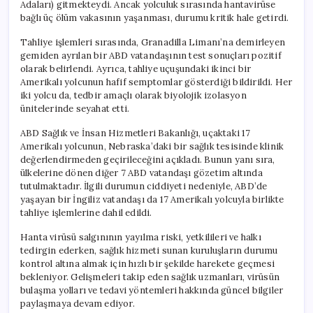
Adaları) gitmekteydi. Ancak yolculuk sırasında hantavirüse
bağlı üç ölüm vakasının yaşanması, durumu kritik hale getirdi.
Tahliye işlemleri sırasında, Granadilla Limanı’na demirleyen
gemiden ayrılan bir ABD vatandaşının test sonuçları pozitif
olarak belirlendi. Ayrıca, tahliye uçuşundaki ikinci bir
Amerikalı yolcunun hafif semptomlar gösterdiği bildirildi. Her
iki yolcu da, tedbir amaçlı olarak biyolojik izolasyon
ünitelerinde seyahat etti.
ABD Sağlık ve İnsan Hizmetleri Bakanlığı, uçaktaki 17
Amerikalı yolcunun, Nebraska’daki bir sağlık tesisinde klinik
değerlendirmeden geçirileceğini açıkladı. Bunun yanı sıra,
ülkelerine dönen diğer 7 ABD vatandaşı gözetim altında
tutulmaktadır. İlgili durumun ciddiyeti nedeniyle, ABD’de
yaşayan bir İngiliz vatandaşı da 17 Amerikalı yolcuyla birlikte
tahliye işlemlerine dahil edildi.
Hanta virüsü salgınının yayılma riski, yetkilileri ve halkı
tedirgin ederken, sağlık hizmeti sunan kuruluşların durumu
kontrol altına almak için hızlı bir şekilde harekete geçmesi
bekleniyor. Gelişmeleri takip eden sağlık uzmanları, virüsün
bulaşma yolları ve tedavi yöntemleri hakkında güncel bilgiler
paylaşmaya devam ediyor.