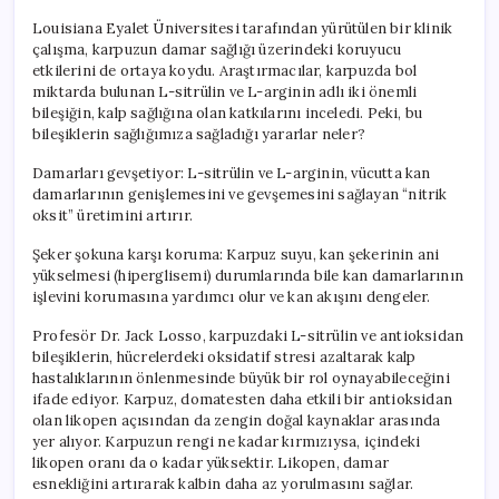
Louisiana Eyalet Üniversitesi tarafından yürütülen bir klinik
çalışma, karpuzun damar sağlığı üzerindeki koruyucu
etkilerini de ortaya koydu. Araştırmacılar, karpuzda bol
miktarda bulunan L-sitrülin ve L-arginin adlı iki önemli
bileşiğin, kalp sağlığına olan katkılarını inceledi. Peki, bu
bileşiklerin sağlığımıza sağladığı yararlar neler?
Damarları gevşetiyor: L-sitrülin ve L-arginin, vücutta kan
damarlarının genişlemesini ve gevşemesini sağlayan “nitrik
oksit” üretimini artırır.
Şeker şokuna karşı koruma: Karpuz suyu, kan şekerinin ani
yükselmesi (hiperglisemi) durumlarında bile kan damarlarının
işlevini korumasına yardımcı olur ve kan akışını dengeler.
Profesör Dr. Jack Losso, karpuzdaki L-sitrülin ve antioksidan
bileşiklerin, hücrelerdeki oksidatif stresi azaltarak kalp
hastalıklarının önlenmesinde büyük bir rol oynayabileceğini
ifade ediyor. Karpuz, domatesten daha etkili bir antioksidan
olan likopen açısından da zengin doğal kaynaklar arasında
yer alıyor. Karpuzun rengi ne kadar kırmızıysa, içindeki
likopen oranı da o kadar yüksektir. Likopen, damar
esnekliğini artırarak kalbin daha az yorulmasını sağlar.