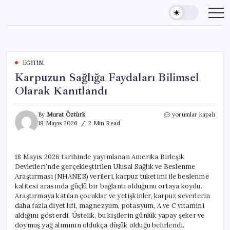
Skip
to
content
EĞITIM
Karpuzun Sağlığa Faydaları Bilimsel
Olarak Kanıtlandı
Karpuzun
By
Murat Öztürk
yorumlar kapalı
Sağlığa
18 Mayıs 2026
2 Min Read
Faydaları
Bilimsel
Olarak
18 Mayıs 2026 tarihinde yayımlanan Amerika Birleşik
Kanıtlandı
Devletleri’nde gerçekleştirilen Ulusal Sağlık ve Beslenme
için
Araştırması (NHANES) verileri, karpuz tüketimi ile beslenme
kalitesi arasında güçlü bir bağlantı olduğunu ortaya koydu.
Araştırmaya katılan çocuklar ve yetişkinler, karpuz severlerin
daha fazla diyet lifi, magnezyum, potasyum, A ve C vitamini
aldığını gösterdi. Üstelik, bu kişilerin günlük yapay şeker ve
doymuş yağ alımının oldukça düşük olduğu belirlendi.