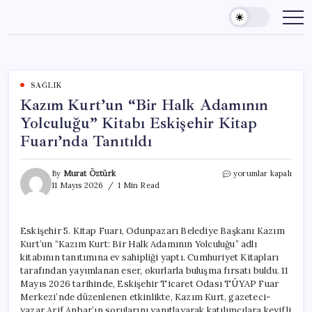
Skip
to
content
SAĞLIK
Kazım Kurt’un “Bir Halk Adamının
Yolculuğu” Kitabı Eskişehir Kitap
Fuarı’nda Tanıtıldı
Kazım
By
Murat Öztürk
yorumlar kapalı
Kurt’un
11 Mayıs 2026
1 Min Read
“Bir
Halk
Adamının
Eskişehir 5. Kitap Fuarı, Odunpazarı Belediye Başkanı Kazım
Yolculuğu”
Kurt’un “Kazım Kurt: Bir Halk Adamının Yolculuğu” adlı
Kitabı
Eskişehir
kitabının tanıtımına ev sahipliği yaptı. Cumhuriyet Kitapları
Kitap
tarafından yayımlanan eser, okurlarla buluşma fırsatı buldu. 11
Fuarı’nda
Mayıs 2026 tarihinde, Eskişehir Ticaret Odası TÜYAP Fuar
Tanıtıldı
Merkezi’nde düzenlenen etkinlikte, Kazım Kurt, gazeteci-
için
yazar Arif Anbar’ın sorularını yanıtlayarak katılımcılara keyifli