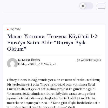
Skip
to
content
EĞITIM
Macar Yatırımcı Trozena Köyü’nü 1-2
Euro’ya Satın Aldı: “Buraya Aşık
Oldum”
Macar
By
Murat Öztürk
yorumlar kapalı
Yatırımcı
12 Mayıs 2026
2 Min Read
Trozena
Köyü’nü
1-
Güney Kıbrıs’ın dağlarında yer alan ve uzun süredir unutulmuş
2
bir yerleşim yeri olan Trozena köyü, Macar yatırımcı Uriel
Euro’ya
Satın
Curtis’in dikkat çekici satın alma projesi ile gündeme geldi.
Aldı:
Yatırımcı, 2022 yılından itibaren köydeki arazi ve taş evleri
“Buraya
aşamalı olarak edinmeye başladı. Curtis, köydeki mülklerin
Aşık
metrekare başına yalnızca 1-2 Euro gibi düşük bedellerle satın
Oldum”
alındığını belirtti ve “Buraya aşık oldum” dedi.