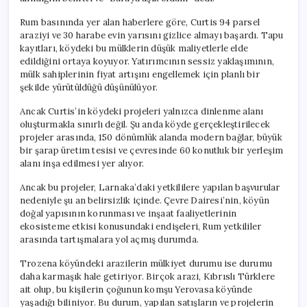
için
Rum basınında yer alan haberlere göre, Curtis 94 parsel
araziyi ve 30 harabe evin yarısını gizlice almayı başardı. Tapu
kayıtları, köydeki bu mülklerin düşük maliyetlerle elde
edildiğini ortaya koyuyor. Yatırımcının sessiz yaklaşımının,
mülk sahiplerinin fiyat artışını engellemek için planlı bir
şekilde yürütüldüğü düşünülüyor.
Ancak Curtis’in köydeki projeleri yalnızca dinlenme alanı
oluşturmakla sınırlı değil. Şu anda köyde gerçekleştirilecek
projeler arasında, 150 dönümlük alanda modern bağlar, büyük
bir şarap üretim tesisi ve çevresinde 60 konutluk bir yerleşim
alanı inşa edilmesi yer alıyor.
Ancak bu projeler, Larnaka’daki yetkililere yapılan başvurular
nedeniyle şu an belirsizlik içinde. Çevre Dairesi’nin, köyün
doğal yapısının korunması ve inşaat faaliyetlerinin
ekosisteme etkisi konusundaki endişeleri, Rum yetkililer
arasında tartışmalara yol açmış durumda.
Trozena köyündeki arazilerin mülkiyet durumu ise durumu
daha karmaşık hale getiriyor. Birçok arazi, Kıbrıslı Türklere
ait olup, bu kişilerin çoğunun komşu Yerovasa köyünde
yaşadığı biliniyor. Bu durum, yapılan satışların ve projelerin