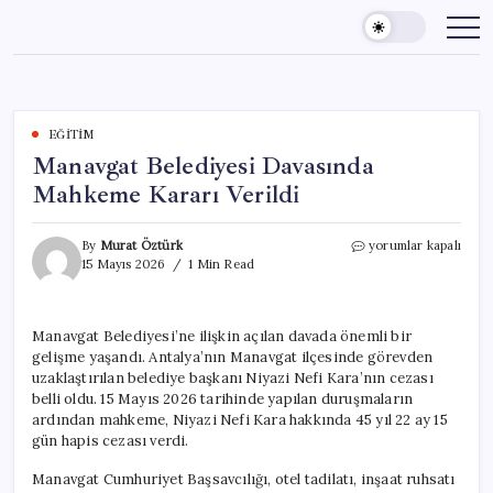
Skip
to
content
EĞITIM
Manavgat Belediyesi Davasında
Mahkeme Kararı Verildi
Manavgat
By
Murat Öztürk
yorumlar kapalı
Belediyesi
15 Mayıs 2026
1 Min Read
Davasında
Mahkeme
Kararı
Manavgat Belediyesi’ne ilişkin açılan davada önemli bir
Verildi
gelişme yaşandı. Antalya’nın Manavgat ilçesinde görevden
için
uzaklaştırılan belediye başkanı Niyazi Nefi Kara’nın cezası
belli oldu. 15 Mayıs 2026 tarihinde yapılan duruşmaların
ardından mahkeme, Niyazi Nefi Kara hakkında 45 yıl 22 ay 15
gün hapis cezası verdi.
Manavgat Cumhuriyet Başsavcılığı, otel tadilatı, inşaat ruhsatı