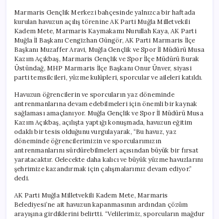
Marmaris Gençlik Merkezi bahçesinde yalnızca bir haftada
kurulan havuzun açılış törenine AK Parti Muğla Milletvekili
Kadem Mete, Marmaris Kaymakamı Nurullah Kaya, AK Parti
Muğla İl Başkanı Cengizhan Güngör, AK Parti Marmaris İlçe
Başkanı Muzaffer Aravi, Muğla Gençlik ve Spor İl Müdürü Musa
Kazım Açıkbaş, Marmaris Gençlik ve Spor İlçe Müdürü Burak
Üstündağ, MHP Marmaris İlçe Başkanı Onur Ünver, siyasi
parti temsilcileri, yüzme kulüpleri, sporcular ve aileleri katıldı.
Havuzun öğrencilerin ve sporcuların yaz döneminde
antrenmanlarına devam edebilmeleri için önemli bir kaynak
sağlaması amaçlanıyor. Muğla Gençlik ve Spor İl Müdürü Musa
Kazım Açıkbaş, açılışta yaptığı konuşmada, havuzun eğitim
odaklı bir tesis olduğunu vurgulayarak, “Bu havuz, yaz
döneminde öğrencilerimizin ve sporcularımızın
antrenmanlarını sürdürebilmeleri açısından büyük bir fırsat
yaratacaktır. Gelecekte daha kalıcı ve büyük yüzme havuzlarını
şehrimize kazandırmak için çalışmalarımız devam ediyor.”
dedi.
AK Parti Muğla Milletvekili Kadem Mete, Marmaris
Belediyesi’ne ait havuzun kapanmasının ardından çözüm
arayışına girdiklerini belirtti. “Velilerimiz, sporcuların mağdur