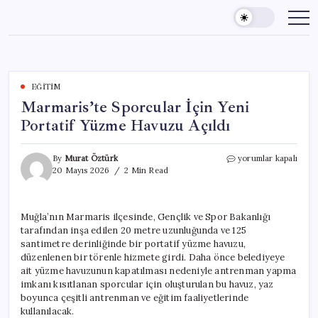
Skip
to
content
EĞITIM
Marmaris’te Sporcular İçin Yeni
Portatif Yüzme Havuzu Açıldı
Marmaris’te
By
Murat Öztürk
yorumlar kapalı
Sporcular
20 Mayıs 2026
2 Min Read
İçin
Yeni
Portatif
Muğla’nın Marmaris ilçesinde, Gençlik ve Spor Bakanlığı
Yüzme
tarafından inşa edilen 20 metre uzunluğunda ve 125
Havuzu
Açıldı
santimetre derinliğinde bir portatif yüzme havuzu,
için
düzenlenen bir törenle hizmete girdi. Daha önce belediyeye
ait yüzme havuzunun kapatılması nedeniyle antrenman yapma
imkanı kısıtlanan sporcular için oluşturulan bu havuz, yaz
boyunca çeşitli antrenman ve eğitim faaliyetlerinde
kullanılacak.