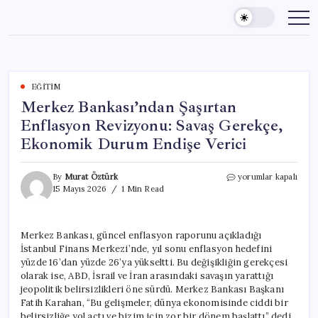
Skip
to
content
EĞITIM
Merkez Bankası’ndan Şaşırtan
Enflasyon Revizyonu: Savaş Gerekçe,
Ekonomik Durum Endişe Verici
Merkez
By
Murat Öztürk
yorumlar kapalı
Bankası’ndan
15 Mayıs 2026
1 Min Read
Şaşırtan
Enflasyon
Revizyonu:
Merkez Bankası, güncel enflasyon raporunu açıkladığı
Savaş
İstanbul Finans Merkezi’nde, yıl sonu enflasyon hedefini
Gerekçe,
Ekonomik
yüzde 16’dan yüzde 26’ya yükseltti. Bu değişikliğin gerekçesi
Durum
olarak ise, ABD, İsrail ve İran arasındaki savaşın yarattığı
Endişe
jeopolitik belirsizlikleri öne sürdü. Merkez Bankası Başkanı
Verici
Fatih Karahan, “Bu gelişmeler, dünya ekonomisinde ciddi bir
için
belirsizliğe yol açtı ve bizim için zor bir dönem başlattı” dedi.