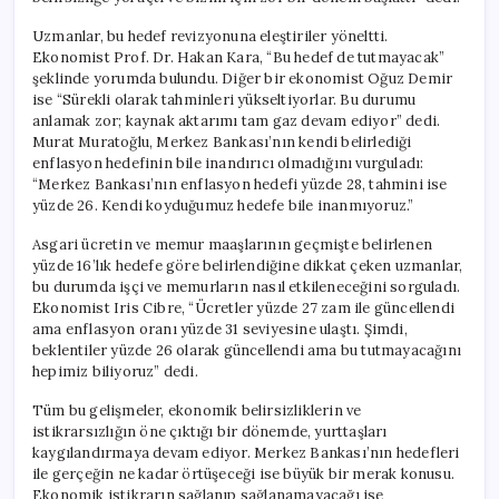
Uzmanlar, bu hedef revizyonuna eleştiriler yöneltti.
Ekonomist Prof. Dr. Hakan Kara, “Bu hedef de tutmayacak”
şeklinde yorumda bulundu. Diğer bir ekonomist Oğuz Demir
ise “Sürekli olarak tahminleri yükseltiyorlar. Bu durumu
anlamak zor; kaynak aktarımı tam gaz devam ediyor” dedi.
Murat Muratoğlu, Merkez Bankası’nın kendi belirlediği
enflasyon hedefinin bile inandırıcı olmadığını vurguladı:
“Merkez Bankası’nın enflasyon hedefi yüzde 28, tahmini ise
yüzde 26. Kendi koyduğumuz hedefe bile inanmıyoruz.”
Asgari ücretin ve memur maaşlarının geçmişte belirlenen
yüzde 16’lık hedefe göre belirlendiğine dikkat çeken uzmanlar,
bu durumda işçi ve memurların nasıl etkileneceğini sorguladı.
Ekonomist Iris Cibre, “Ücretler yüzde 27 zam ile güncellendi
ama enflasyon oranı yüzde 31 seviyesine ulaştı. Şimdi,
beklentiler yüzde 26 olarak güncellendi ama bu tutmayacağını
hepimiz biliyoruz” dedi.
Tüm bu gelişmeler, ekonomik belirsizliklerin ve
istikrarsızlığın öne çıktığı bir dönemde, yurttaşları
kaygılandırmaya devam ediyor. Merkez Bankası’nın hedefleri
ile gerçeğin ne kadar örtüşeceği ise büyük bir merak konusu.
Ekonomik istikrarın sağlanıp sağlanamayacağı ise