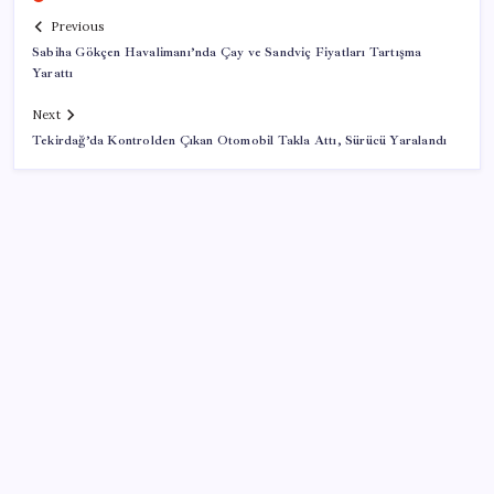
Previous
Sabiha Gökçen Havalimanı’nda Çay ve Sandviç Fiyatları Tartışma
Yarattı
Next
Tekirdağ’da Kontrolden Çıkan Otomobil Takla Attı, Sürücü Yaralandı
SON YAZILAR
Artık çalışan primi tazminata yansıyacak
İYİ Parti’den ‘çerçeve yasa’ hamlesi: Komisyon’dan
canlı yayın açtı