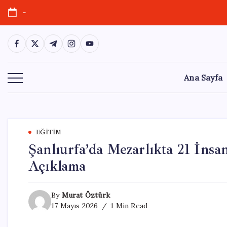
Skip
-
to
content
https://www.facebook.com/
https://twitter.com/
https://t.me/
https://www.instagram.com/
https://youtube.com/
Ana Sayfa
EĞITIM
Şanlıurfa’da Mezarlıkta 21 İns
Açıklama
By
Murat Öztürk
17 Mayıs 2026
1 Min Read