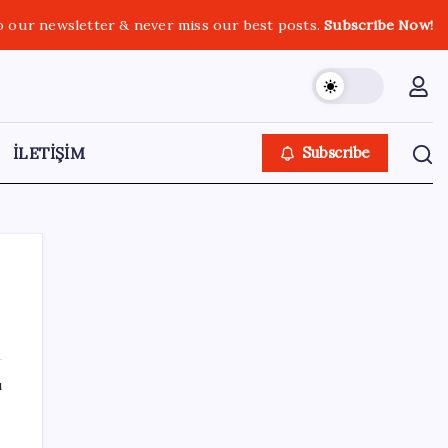
o our newsletter & never miss our best posts.
Subscribe Now!
İLETİŞİM
Subscribe
i
SON YAZILAR
ı
Android için iMessage Sunan Sunbird
Yeniden Yayında