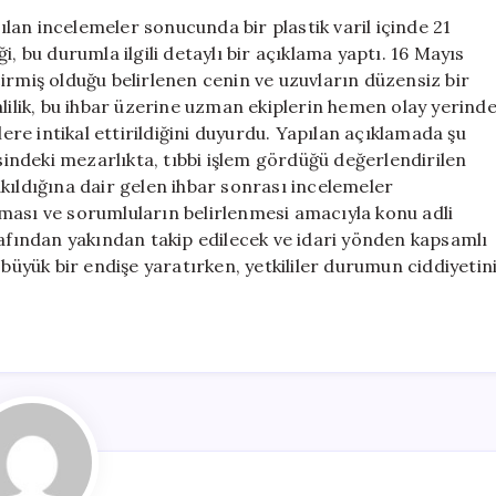
Cesedi
pılan incelemeler sonucunda bir plastik varil içinde 21
Bulundu:
iği, bu durumla ilgili detaylı bir açıklama yaptı. 16 Mayıs
Valilikten
irmiş olduğu belirlenen cenin ve uzuvların düzensiz bir
Önemli
 Valilik, bu ihbar üzerine uzman ekiplerin hemen olay yerind
Açıklama
e intikal ettirildiğini duyurdu. Yapılan açıklamada şu
için
ilçesindeki mezarlıkta, tıbbi işlem gördüğü değerlendirilen
kıldığına dair gelen ihbar sonrası incelemeler
ması ve sorumluların belirlenmesi amacıyla konu adli
rafından yakından takip edilecek ve idari yönden kapsamlı
 büyük bir endişe yaratırken, yetkililer durumun ciddiyetin