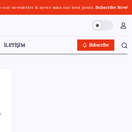
o our newsletter & never miss our best posts.
Subscribe Now!
İLETİŞİM
Subscribe
SON YAZILAR
ı
TL ile dış ticaret hacmi 900 milyar lirayı
aştı