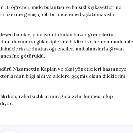
Hastaneye
n 16 öğrenci, mide bulantısı ve halsizlik şikayetleri ile
Kaldırıldı:
si üzerine geniş çaplı bir inceleme başlatılmasıyla
Gıda
Zehirlenmesi
Şüphesi
leşen bu olay, pansiyonda kalan bazı öğrencilerin
için
etimi durumu sağlık ekiplerine bildirdi ve hemen müdahal
 müdahalelerin ardından öğrenciler, ambulanslarla Şirvan
tanesi’ne götürüldü.
 Müdürü Nizamettin Kaplan ve okul yöneticileri hastaneye
orlardan bilgi aldı ve ailelere geçmiş olsun dileklerini
ilirken, rahatsızlıklarının gıda zehirlenmesi olup
diyor.