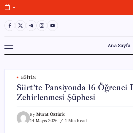
Skip
-
to
content
https://www.facebook.com/
https://twitter.com/
https://t.me/
https://www.instagram.com/
https://youtube.com/
Ana Sayfa
EĞITIM
Siirt’te Pansiyonda 16 Öğrenci 
Zehirlenmesi Şüphesi
By
Murat Öztürk
14 Mayıs 2026
1 Min Read