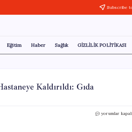
Subscribe t
Eğitim
Haber
Sağlık
GİZLİLİK POLİTİKASI
Hastaneye Kaldırıldı: Gıda
Siirt’te
yorumlar kapal
Pansiyonda
16
Öğrenci