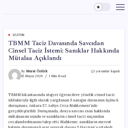
Skip
to
content
EĞITIM
TBMM Taciz Davasında Savcıdan
Cinsel Taciz İstemi: Sanıklar Hakkında
Mütalaa Açıklandı
TBMM
By
Murat Öztürk
yorumlar kapalı
Taciz
15 Mayıs 2026
1 Min Read
Davasında
Savcıdan
Cinsel
TBMM lokantasında stajyer öğrencilere yönelik cinsel taciz
Taciz
iddialarıyla ilgili olarak yargılanan 5 sanığın davasının üçüncü
İstemi:
Sanıklar
duruşması, Ankara 57. Asliye Ceza Mahkemesi’nde
Hakkında
gerçekleştirildi. Duruşmada, dosya savcısı esas hakkında
Mütalaa
mütalaasını sundu ve sanıkların cinsel taciz suçundan
Açıklandı
cezalandırılmasını talep etti. Mahkeme, sanıkların mevcut
için
halinin devamına karar vererek davayı 5 Haziran’a erteledi.