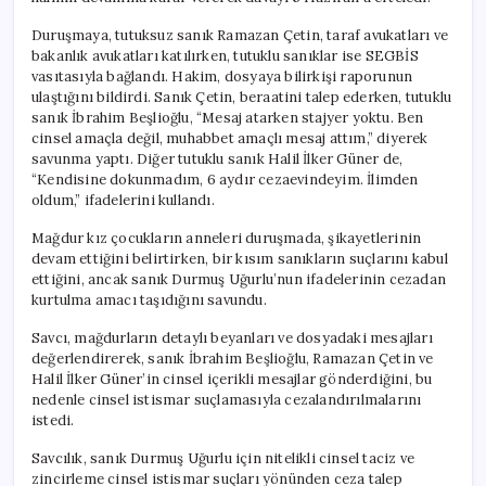
Duruşmaya, tutuksuz sanık Ramazan Çetin, taraf avukatları ve
bakanlık avukatları katılırken, tutuklu sanıklar ise SEGBİS
vasıtasıyla bağlandı. Hakim, dosyaya bilirkişi raporunun
ulaştığını bildirdi. Sanık Çetin, beraatini talep ederken, tutuklu
sanık İbrahim Beşlioğlu, “Mesaj atarken stajyer yoktu. Ben
cinsel amaçla değil, muhabbet amaçlı mesaj attım,” diyerek
savunma yaptı. Diğer tutuklu sanık Halil İlker Güner de,
“Kendisine dokunmadım, 6 aydır cezaevindeyim. İlimden
oldum,” ifadelerini kullandı.
Mağdur kız çocukların anneleri duruşmada, şikayetlerinin
devam ettiğini belirtirken, bir kısım sanıkların suçlarını kabul
ettiğini, ancak sanık Durmuş Uğurlu’nun ifadelerinin cezadan
kurtulma amacı taşıdığını savundu.
Savcı, mağdurların detaylı beyanları ve dosyadaki mesajları
değerlendirerek, sanık İbrahim Beşlioğlu, Ramazan Çetin ve
Halil İlker Güner’in cinsel içerikli mesajlar gönderdiğini, bu
nedenle cinsel istismar suçlamasıyla cezalandırılmalarını
istedi.
Savcılık, sanık Durmuş Uğurlu için nitelikli cinsel taciz ve
zincirleme cinsel istismar suçları yönünden ceza talep