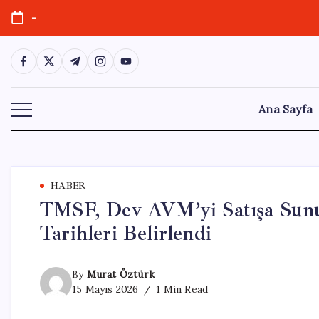
Skip
-
to
content
https://www.facebook.com/
https://twitter.com/
https://t.me/
https://www.instagram.com/
https://youtube.com/
Ana Sayfa
HABER
TMSF, Dev AVM’yi Satışa Sunuy
Tarihleri Belirlendi
By
Murat Öztürk
15 Mayıs 2026
1 Min Read