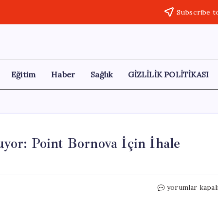
Subscribe t
Eğitim
Haber
Sağlık
GİZLİLİK POLİTİKASI
or: Point Bornova İçin İhale
TMSF,
yorumlar kapal
Dev
AVM’yi
Satışa