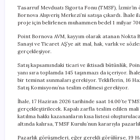
Tasarruf Mevduatı Sigorta Fonu (TMSF), İzmir’in 
Bornova Alışveriş Merkezi’ni satışa çıkardı. İhale i
proje için belirlenen muhammen bedel 1 milyar 700
Point Bornova AVM, kayyım olarak atanan Nokta B
Sanayi ve Ticaret AŞ’ye ait mal, hak, varlık ve söz
gerçekleşiyor.
Satış kapsamındaki ticari ve iktisadi bütünlük, Poi
yanı sıra toplamda 145 taşınmazı da içeriyor. İhal
bir teminat sunmaları gerekiyor. Tekliflerin, 16 H
Satış Komisyonu’na teslim edilmesi gerekiyor.
İhale, 17 Haziran 2026 tarihinde saat 14.00’te TM
gerçekleştirilecek. Kapalı zarfla teslim edilen mali
katılma hakkı kazananların kısa listesi oluşturula
altında kalırsa, TMSF Kurulu’nun kararıyla pazarlık
Pazarlık görüşmeleri, eğer gerekli görülürse, 19 H