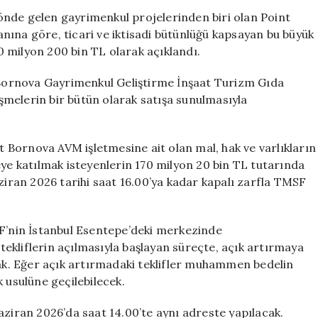
Sunuyor:
önde gelen gayrimenkul projelerinden biri olan Point
Point
lanına göre, ticari ve iktisadi bütünlüğü kapsayan bu büyük
Bornova
 milyon 200 bin TL olarak açıklandı.
İçin
İhale
ornova Gayrimenkul Geliştirme İnşaat Turizm Gıda
Tarihleri
leşmelerin bir bütün olarak satışa sunulmasıyla
Belirlendi
için
nt Bornova AVM işletmesine ait olan mal, hak ve varlıkların
eye katılmak isteyenlerin 170 milyon 20 bin TL tutarında
aziran 2026 tarihi saat 16.00’ya kadar kapalı zarfla TMSF
SF’nin İstanbul Esentepe’deki merkezinde
 tekliflerin açılmasıyla başlayan süreçte, açık artırmaya
cak. Eğer açık artırmadaki teklifler muhammen bedelin
 usulüne geçilebilecek.
aziran 2026’da saat 14.00’te aynı adreste yapılacak.