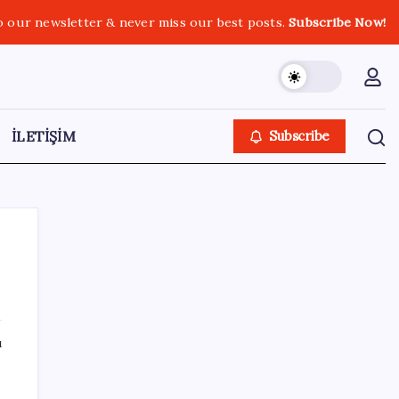
o our newsletter & never miss our best posts.
Subscribe Now!
İLETİŞİM
Subscribe
SON YAZILAR
ı
Android için iMessage Sunan Sunbird
Yeniden Yayında