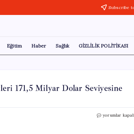
Subscribe t
Eğitim
Haber
Sağlık
GİZLİLİK POLİTİKASI
eri 171,5 Milyar Dolar Seviyesine
Türkiye
yorumlar kapal
Merkez
Bankası
Rezervleri