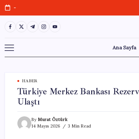
Skip
-
to
content
https://www.facebook.com/
https://twitter.com/
https://t.me/
https://www.instagram.com/
https://youtube.com/
Ana Sayfa
HABER
Türkiye Merkez Bankası Rezervl
Ulaştı
By
Murat Öztürk
14 Mayıs 2026
3 Min Read