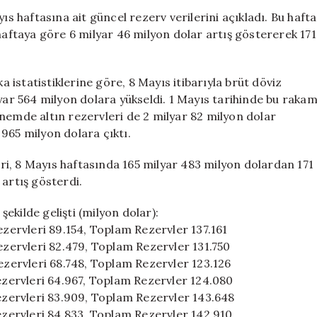
171,5
 haftasına ait güncel rezerv verilerini açıkladı. Bu hafta
Milyar
 haftaya göre 6 milyar 46 milyon dolar artış göstererek 171
Dolar
Seviyesine
Ulaştı
istatistiklerine göre, 8 Mayıs itibarıyla brüt döviz
için
lyar 564 milyon dolara yükseldi. 1 Mayıs tarihinde bu raka
nemde altın rezervleri de 2 milyar 82 milyon dolar
965 milyon dolara çıktı.
i, 8 Mayıs haftasında 165 milyar 483 milyon dolardan 171
 artış gösterdi.
ekilde gelişti (milyon dolar):
ezervleri 89.154, Toplam Rezervler 137.161
Rezervleri 82.479, Toplam Rezervler 131.750
Rezervleri 68.748, Toplam Rezervler 123.126
Rezervleri 64.967, Toplam Rezervler 124.080
Rezervleri 83.909, Toplam Rezervler 143.648
Rezervleri 84.833, Toplam Rezervler 142.910