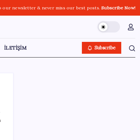
o our newsletter & never miss our best posts.
Subscribe Now!
İLETİŞİM
Subscribe
SON YAZILAR
ı
Android için iMessage Sunan Sunbird
Yeniden Yayında