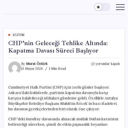
Skip
to
content
EĞITIM
CHP’nin Geleceği Tehlike Altında:
Kapatma Davası Süreci Başlıyor
CHP’nin
By
Murat Öztürk
yorumlar kapalı
Geleceği
13 Mayıs 2026
1 Min Read
Tehlike
Altında:
Kapatma
Cumhuriyet Halk Partisi (CHP) için zorlu günler başlıyor.
Davası
Ankara’daki kulislerde, partinin kapatma davasıyla karşı
Süreci
Başlıyor
karşıya kalabileceği iddiaları gündeme geldi. Özellikle Antalya
için
Büyükşehir Belediye Başkanı Muhittin Böcek’in bazı ifadeleri,
bu davanın gerekçelerinden biri olarak öne çıkıyor.
CHP’deki kurultay davasında alınacak mutlak butlan kararının
belirsizliği sürerken, şimdi de etkin pişmanlık beyanları