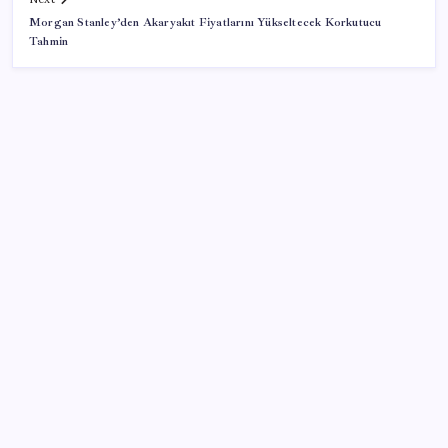
Morgan Stanley’den Akaryakıt Fiyatlarını Yükseltecek Korkutucu
Tahmin
SON YAZILAR
Android için iMessage Sunan Sunbird Yeniden
Yayında
TL ile dış ticaret hacmi 900 milyar lirayı aştı
Bakan Tekin: ‘Hayallerinizi desteklemeye devam
ediyoruz’
Altın fiyatları yükselecek mi? JPMorgan tahminlerini