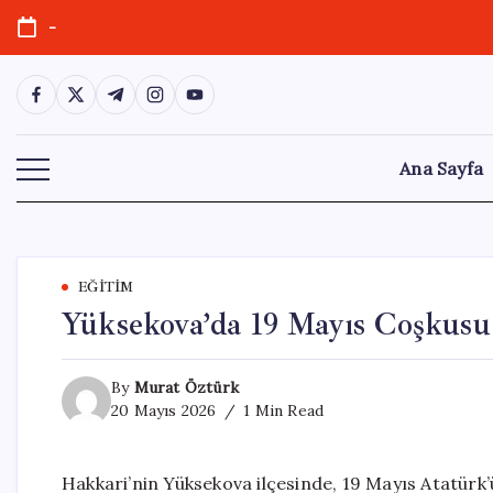
Skip
-
to
content
https://www.facebook.com/
https://twitter.com/
https://t.me/
https://www.instagram.com/
https://youtube.com/
Ana Sayfa
EĞITIM
Yüksekova’da 19 Mayıs Coşkusu
By
Murat Öztürk
20 Mayıs 2026
1 Min Read
Hakkari’nin Yüksekova ilçesinde, 19 Mayıs Atatürk