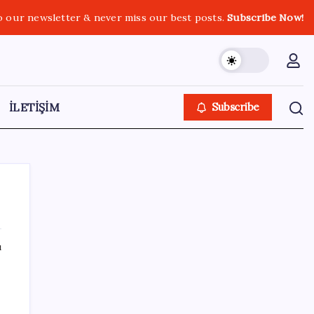
o our newsletter & never miss our best posts.
Subscribe Now!
İLETİŞİM
Subscribe
ı
SON YAZILAR
Artık çalışan primi tazminata yansıyacak