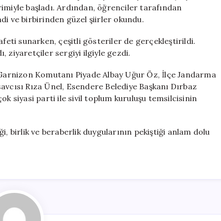
Hızıyla
terimiyle başladı. Ardından, öğrenciler tarafından
Yaşandı
i ve birbirinden güzel şiirler okundu.
için
feti sunarken, çeşitli gösteriler de gerçekleştirildi.
ı, ziyaretçiler sergiyi ilgiyle gezdi.
Garnizon Komutanı Piyade Albay Uğur Öz, İlçe Jandarma
cısı Rıza Ünel, Esendere Belediye Başkanı Dırbaz
k siyasi parti ile sivil toplum kuruluşu temsilcisinin
i, birlik ve beraberlik duygularının pekiştiği anlam dolu