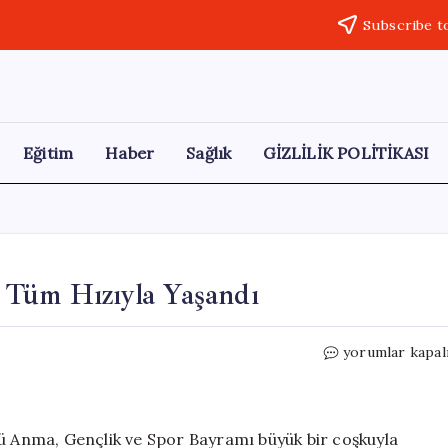
Subscribe t
Eğitim
Haber
Sağlık
GİZLİLİK POLİTİKASI
 Tüm Hızıyla Yaşandı
Yüksekova’da
yorumlar kapal
19
Mayıs
Coşkusu
Tüm
’ü Anma, Gençlik ve Spor Bayramı büyük bir coşkuyla