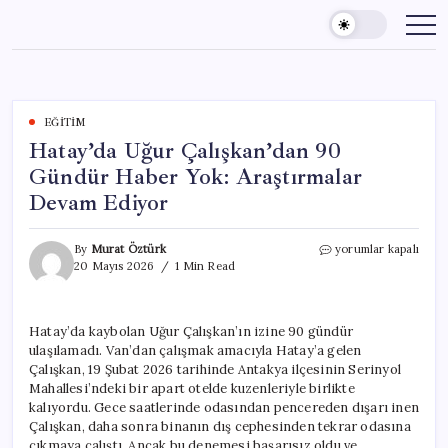
Skip
to
content
EĞITIM
Hatay’da Uğur Çalışkan’dan 90
Gündür Haber Yok: Araştırmalar
Devam Ediyor
Hatay’da
By
Murat Öztürk
yorumlar kapalı
Uğur
20 Mayıs 2026
1 Min Read
Çalışkan’dan
90
Gündür
Hatay’da kaybolan Uğur Çalışkan’ın izine 90 gündür
Haber
ulaşılamadı. Van’dan çalışmak amacıyla Hatay’a gelen
Yok:
Araştırmalar
Çalışkan, 19 Şubat 2026 tarihinde Antakya ilçesinin Serinyol
Devam
Mahallesi’ndeki bir apart otelde kuzenleriyle birlikte
Ediyor
kalıyordu. Gece saatlerinde odasından pencereden dışarı inen
için
Çalışkan, daha sonra binanın dış cephesinden tekrar odasına
çıkmaya çalıştı. Ancak bu denemesi başarısız oldu ve