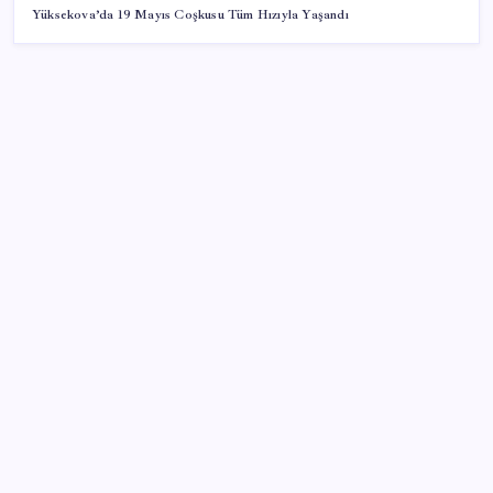
Yüksekova’da 19 Mayıs Coşkusu Tüm Hızıyla Yaşandı
SON YAZILAR
28 ilde CHP’li başkan kalmadı! YENİ Parti’ye geçen
CHP’li belediye başkanı sayısı belli oldu: ‘Ay sonu
300’ü geçecek…’
Son dakika… Menderes Belediye Başkanı İlkay Çiçek
‘kesin ihraç’ talebiyle tedbirli olarak disipline sevk
edildi
Bakan Yumaklı Güvenli Elektronik Küpe İzleme