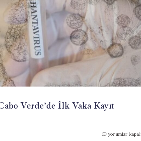
 Cabo Verde’de İlk Vaka Kayıt
Hantavirüs
yorumlar kapal
Tehlikesi