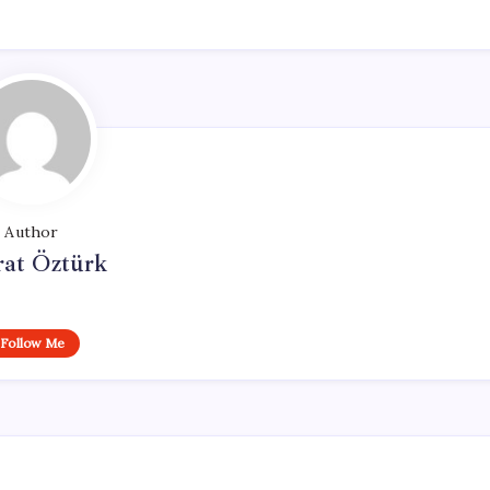
Author
at Öztürk
Follow Me