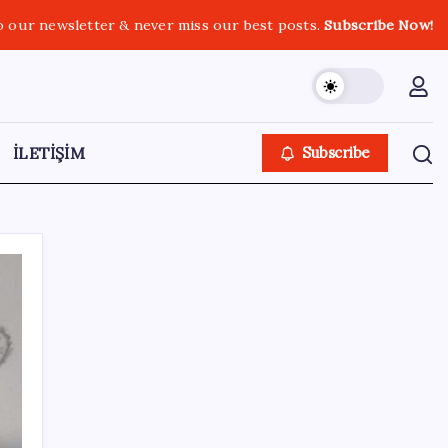
o our newsletter & never miss our best posts.
Subscribe Now!
İLETİŞİM
Subscribe
SON YAZILAR
Android için iMessage Sunan Sunbird
Yeniden Yayında