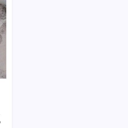
TL ile dış ticaret hacmi 900 milyar lirayı
aştı
Bakan Tekin: ‘Hayallerinizi desteklemeye
devam ediyoruz’
Altın fiyatları yükselecek mi? JPMorgan
tahminlerini güncelledi…
Ağıralioğlu’ndan milletvekillerine ‘çerçeve
yasa’ çağrısı: ‘Yemininizi bir kez daha
okuyun’
Uzmandan güneş gözlüğü uyarısı: Koyu cam
tek başına koruma sağlamıyor
Dev kripto şirketi merkez bankalarını
geride bıraktı: Kasasını altınla doldurdu
1 Ağustos 2026 Motorine zam, indirim geldi
mi? Mazot, benzin, LPG ne kadar? Güncel
akaryakıt fiyatları ne kadar?
ı
Redmi Note 17 Serisi Tüm Modelleriyle