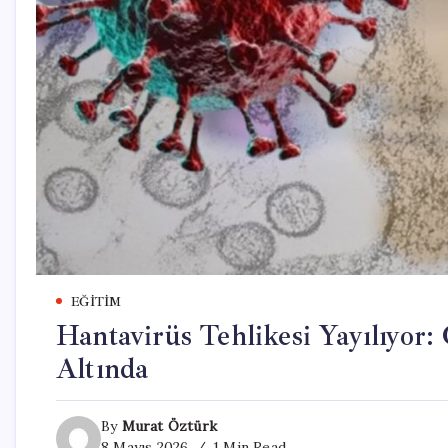
EĞITIM
Hantavirüs Tehlikesi Yayılıyor:
Altında
By
Murat Öztürk
8 Mayıs 2026
1 Min Read