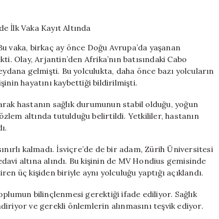
Yayılıyor:
Cabo
Verde’de
İlk
 Bu vaka, birkaç ay önce Doğu Avrupa’da yaşanan
Vaka
ti. Olay, Arjantin’den Afrika’nın batısındaki Cabo
Kayıt
dana gelmişti. Bu yolculukta, daha önce bazı yolcuların
Altında
için
nin hayatını kaybettiği bildirilmişti.
 olarak hastanın sağlık durumunun stabil olduğu, yoğun
em altında tutulduğu belirtildi. Yetkililer, hastanın
ı.
ınırlı kalmadı. İsviçre’de de bir adam, Zürih Üniversitesi
davi altına alındı. Bu kişinin de MV Hondius gemisinde
en üç kişiden biriyle aynı yolculuğu yaptığı açıklandı.
plumun bilinçlenmesi gerektiği ifade ediliyor. Sağlık
endiriyor ve gerekli önlemlerin alınmasını teşvik ediyor.