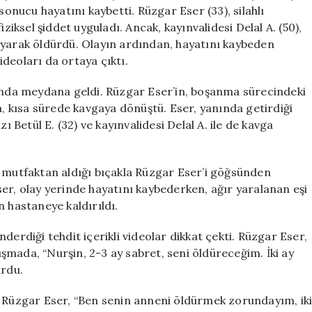
Korurken
sonucu hayatını kaybetti. Rüzgar Eser (33), silahlı
Oğulunu
ziksel şiddet uyguladı. Ancak, kayınvalidesi Delal A. (50),
Öldürdü
ayarak öldürdü. Olayın ardından, hayatını kaybeden
için
videoları da ortaya çıktı.
rında meydana geldi. Rüzgar Eser’in, boşanma sürecindeki
a, kısa sürede kavgaya dönüştü. Eser, yanında getirdiği
ı Betül E. (32) ve kayınvalidesi Delal A. ile de kavga
, mutfaktan aldığı bıçakla Rüzgar Eser’i göğsünden
er, olay yerinde hayatını kaybederken, ağır yaralanan eşi
n hastaneye kaldırıldı.
derdiği tehdit içerikli videolar dikkat çekti. Rüzgar Eser,
mada, “Nurşin, 2-3 ay sabret, seni öldüreceğim. İki ay
urdu.
e Rüzgar Eser, “Ben senin anneni öldürmek zorundayım, ik