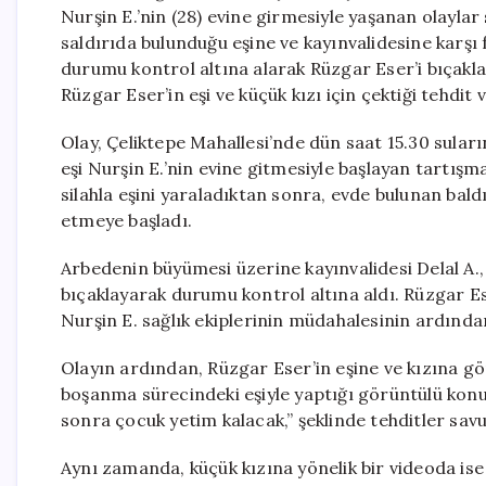
Nurşin E.’nin (28) evine girmesiyle yaşanan olaylar 
saldırıda bulunduğu eşine ve kayınvalidesine karşı fi
durumu kontrol altına alarak Rüzgar Eser’i bıçakl
Rüzgar Eser’in eşi ve küçük kızı için çektiği tehdit 
Olay, Çeliktepe Mahallesi’nde dün saat 15.30 sula
eşi Nurşin E.’nin evine gitmesiyle başlayan tartışm
silahla eşini yaraladıktan sonra, evde bulunan baldız
etmeye başladı.
Arbedenin büyümesi üzerine kayınvalidesi Delal A.
bıçaklayarak durumu kontrol altına aldı. Rüzgar Es
Nurşin E. sağlık ekiplerinin müdahalesinin ardında
Olayın ardından, Rüzgar Eser’in eşine ve kızına gön
boşanma sürecindeki eşiyle yaptığı görüntülü konuş
sonra çocuk yetim kalacak,” şeklinde tehditler sav
Aynı zamanda, küçük kızına yönelik bir videoda is