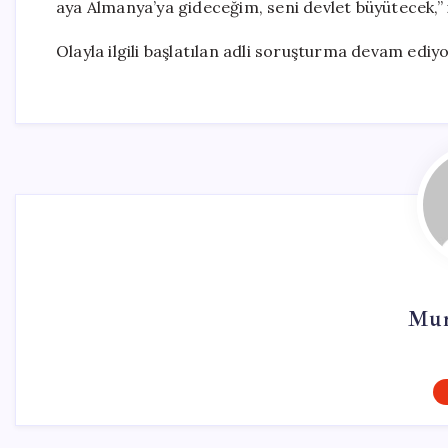
aya Almanya’ya gideceğim, seni devlet büyütecek,” if
Olayla ilgili başlatılan adli soruşturma devam ediy
Mur