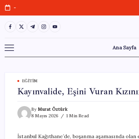
Skip
-
to
content
https://www.facebook.com/
https://twitter.com/
https://t.me/
https://www.instagram.com/
https://youtube.com/
Ana Sayfa
EĞITIM
Kayınvalide, Eşini Vuran Kızı
By
Murat Öztürk
8 Mayıs 2026
1 Min Read
İstanbul Kağıthane’de, boşanma aşamasında olan eş