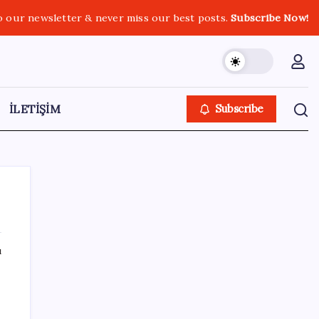
o our newsletter & never miss our best posts.
Subscribe Now!
İLETİŞİM
Subscribe
ı
SON YAZILAR
Artık çalışan primi tazminata yansıyacak