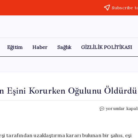
Subscribe t
Eğitim
Haber
Sağlık
GİZLİLİK POLİTİKASI
nın Eşini Korurken Oğulunu Öldürdü
Kayınvalide,
yorumlar kapal
Eşini
Vuran
Kızının
Eşini
i tarafından uzaklaştırma kararı bulunan bir şahıs, eşi