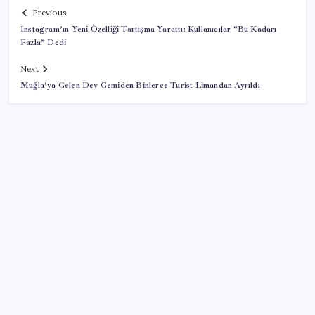
Previous
Instagram’ın Yeni Özelliği Tartışma Yarattı: Kullanıcılar “Bu Kadarı
Fazla” Dedi
Next
Muğla’ya Gelen Dev Gemiden Binlerce Turist Limandan Ayrıldı
SON YAZILAR
Android için iMessage Sunan Sunbird Yeniden
Yayında
TL ile dış ticaret hacmi 900 milyar lirayı aştı