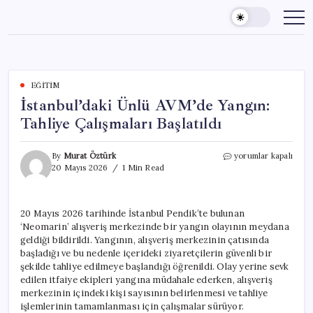
Skip
to
content
EĞITIM
İstanbul’daki Ünlü AVM’de Yangın:
Tahliye Çalışmaları Başlatıldı
İstanbul’daki
By
Murat Öztürk
yorumlar kapalı
Ünlü
20 Mayıs 2026
1 Min Read
AVM’de
Yangın:
Tahliye
20 Mayıs 2026 tarihinde İstanbul Pendik’te bulunan
Çalışmaları
‘Neomarin’ alışveriş merkezinde bir yangın olayının meydana
Başlatıldı
için
geldiği bildirildi. Yangının, alışveriş merkezinin çatısında
başladığı ve bu nedenle içerideki ziyaretçilerin güvenli bir
şekilde tahliye edilmeye başlandığı öğrenildi. Olay yerine sevk
edilen itfaiye ekipleri yangına müdahale ederken, alışveriş
merkezinin içindeki kişi sayısının belirlenmesi ve tahliye
işlemlerinin tamamlanması için çalışmalar sürüyor.