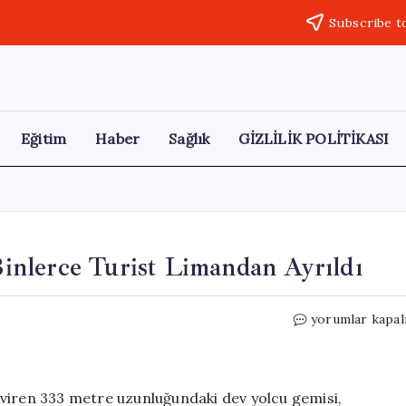
Subscribe t
Eğitim
Haber
Sağlık
GİZLİLİK POLİTİKASI
nlerce Turist Limandan Ayrıldı
Muğla’ya
yorumlar kapal
Gelen
Dev
Gemiden
Binlerce
eviren 333 metre uzunluğundaki dev yolcu gemisi,