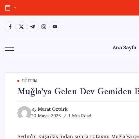
Skip
-
to
content
https://www.facebook.com/
https://twitter.com/
https://t.me/
https://www.instagram.com/
https://youtube.com/
Ana Sayfa
EĞITIM
Muğla’ya Gelen Dev Gemiden Bi
By
Murat Öztürk
20 Mayıs 2026
1 Min Read
Aydın’ın Kuşadası’ndan sonra rotasını Muğla’ya ç