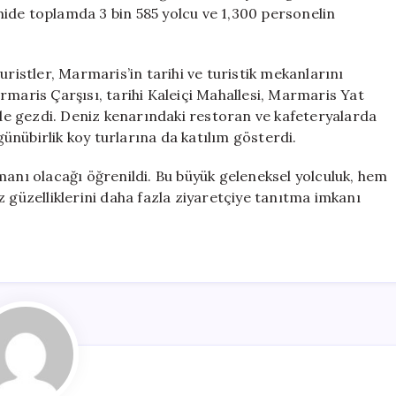
Turist
ide toplamda 3 bin 585 yolcu ve 1,300 personelin
Limandan
Ayrıldı
için
stler, Marmaris’in tarihi ve turistik mekanlarını
rmaris Çarşısı, tarihi Kaleiçi Mahallesi, Marmaris Yat
inde gezdi. Deniz kenarındaki restoran ve kafeteryalarda
nübirlik koy turlarına da katılım gösterdi.
manı olacağı öğrenildi. Bu büyük geleneksel yolculuk, hem
z güzelliklerini daha fazla ziyaretçiye tanıtma imkanı