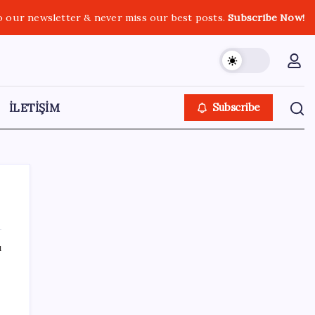
o our newsletter & never miss our best posts.
Subscribe Now!
İLETİŞİM
Subscribe
ı
SON YAZILAR
İYİ Parti’den ‘çerçeve yasa’ hamlesi:
Komisyon’dan canlı yayın açtı