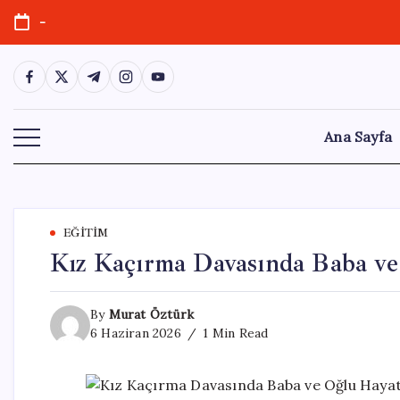
Skip
-
to
content
https://www.facebook.com/
https://twitter.com/
https://t.me/
https://www.instagram.com/
https://youtube.com/
Ana Sayfa
EĞITIM
Kız Kaçırma Davasında Baba ve
By
Murat Öztürk
6 Haziran 2026
1 Min Read