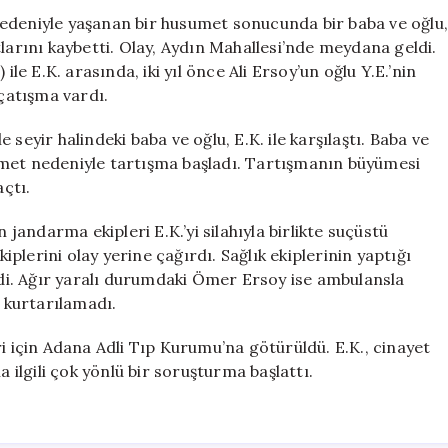
Oğlu
edeniyle yaşanan bir husumet sonucunda bir baba ve oğlu,
Hayatını
larını kaybetti. Olay, Aydın Mahallesi’nde meydana geldi.
Kaybetti
ile E.K. arasında, iki yıl önce Ali Ersoy’un oğlu Y.E.’nin
için
 çatışma vardı.
seyir halindeki baba ve oğlu, E.K. ile karşılaştı. Baba ve
umet nedeniyle tartışma başladı. Tartışmanın büyümesi
açtı.
andarma ekipleri E.K.’yi silahıyla birlikte suçüstü
lerini olay yerine çağırdı. Sağlık ekiplerinin yaptığı
endi. Ağır yaralı durumdaki Ömer Ersoy ise ambulansla
 kurtarılamadı.
i için Adana Adli Tıp Kurumu’na götürüldü. E.K., cinayet
a ilgili çok yönlü bir soruşturma başlattı.