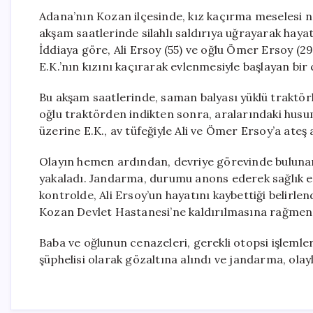
Adana’nın Kozan ilçesinde, kız kaçırma meselesi n
akşam saatlerinde silahlı saldırıya uğrayarak hayat
İddiaya göre, Ali Ersoy (55) ve oğlu Ömer Ersoy (29) 
E.K.’nın kızını kaçırarak evlenmesiyle başlayan bir
Bu akşam saatlerinde, saman balyası yüklü traktörle 
oğlu traktörden indikten sonra, aralarındaki hus
üzerine E.K., av tüfeğiyle Ali ve Ömer Ersoy’a ateş 
Olayın hemen ardından, devriye görevinde bulunan j
yakaladı. Jandarma, durumu anons ederek sağlık ekip
kontrolde, Ali Ersoy’un hayatını kaybettiği belirl
Kozan Devlet Hastanesi’ne kaldırılmasına rağmen
Baba ve oğlunun cenazeleri, gerekli otopsi işlemler
şüphelisi olarak gözaltına alındı ve jandarma, olayl