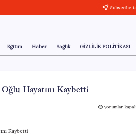
Subscribe t
Eğitim
Haber
Sağlık
GİZLİLİK POLİTİKASI
 Oğlu Hayatını Kaybetti
Kız
yorumlar kapal
Kaçırma
Davasında
Baba
ve