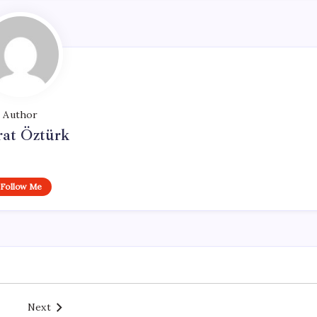
Author
at Öztürk
Follow Me
Next