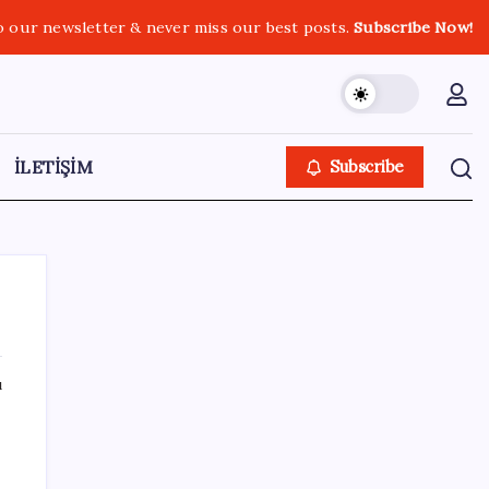
o our newsletter & never miss our best posts.
Subscribe Now!
İLETİŞİM
Subscribe
ı
SON YAZILAR
Android için iMessage Sunan Sunbird
Yeniden Yayında