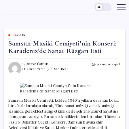
Skip
to
content
SAĞLIK
Samsun Musiki Cemiyeti’nin Konseri:
Karadeniz’de Sanat Rüzgarı Esti
Samsun
By
Murat Öztürk
yorumlar kapalı
Musiki
7 Haziran 2026
1 Min Read
Cemiyeti’nin
Konseri:
Karadeniz’de
Sanat
Rüzgarı
Esti
Samsun Musiki Cemiyeti, kökleri 1940’lı yıllara dayanan köklü
için
bir kültür kuruluşu olarak, Türk sanat müziği ve halk müziği
alanında gerçekleştirdiği etkinliklerle şehrin kültürel hayatına
damgasını vuruyor. En son etkinliklerinden biri olan “Hüzzam
Faslı & Solistler Geçidi Konseri”, Samsun Büyükşehir
Belediyesi Kültür ve Sanat Merkezi’nde gerçekleştirildi.